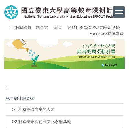
跳
到
主
要
:::
網站導覽
回東大
首頁
跨域自主學習暨活動報名系統
內
Facebook粉絲專頁
容
區
:::
第二期計畫架構
O1.培養跨域自主的人才
O2.打造臺東綠色與文化永續基地