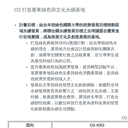
O2.打造臺東綠色與文化永續基地
計畫目標：結合本校綠色國際大學的校務發展目標推動區
域永續發展，將聯合國永續發展目標之全球議題在臺東進
行在地實踐，成為推展文化及創意產業的基地。
打造綠色典範與SDGs實踐行動：結合學校綠色永
續的理念，運用地方社會設計思維與師生團隊共
創，涵養學生關懷社會之品格素養，並引導學生成
為展現利他行為的公民。
提升臺東綠色知識經濟發展：提供轉型試驗平台，
落實臺東地區綠色生產與綠色消費產業鏈，提供綠
色經濟所需跨領域人才。
發展自主學習綠色智慧文化創新網絡：創建對全球
永續發展教育具影響力之「綠色與文化永續」主題
特藏，推廣虛實整合應用，實現終生學習，打造永
續韌性校園，以數位科技打造更為便利友善的智慧
化創新校園永續生活體驗。
O
面向
O2-KR2